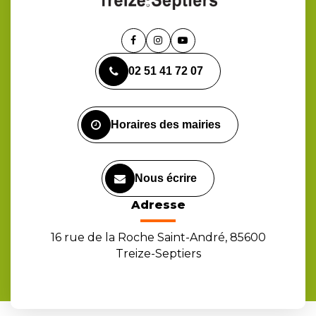
Lien
Lien
Lien
vers
vers
vers
02 51 41 72 07
le
le
la
compte
compte
chaîne
Facebook
Instagram
Youtube
Horaires des mairies
Nous écrire
Adresse
16 rue de la Roche Saint-André, 85600
Treize-Septiers