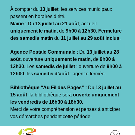
Gestion des traceurs
À compter du
13 juillet
, les services municipaux
passent en horaires d’été.
Mairie :
Du
13 juillet au 21 août,
accueil
uniquement le matin
, de
9h00 à 12h30
.
Fermeture
des samedis matin
du
11 juillet au 29 août inclus
.
Agence Postale Communale :
Du
13 juillet au 28
août,
ouverture
uniquement le matin
, de
9h00 à
12h30
. Les
samedis de juillet
: ouverture de
9h00 à
12h00, l
es
samedis d’août
: agence fermée.
Bibliothèque “Au Fil des Pages” :
Du
13 juillet au
15 août
, la bibliothèque sera
ouverte uniquement
les vendredis de 16h30 à 18h30.
Merci de votre compréhension et pensez à anticiper
vos démarches pendant cette période.
Aller
Aller
Aller