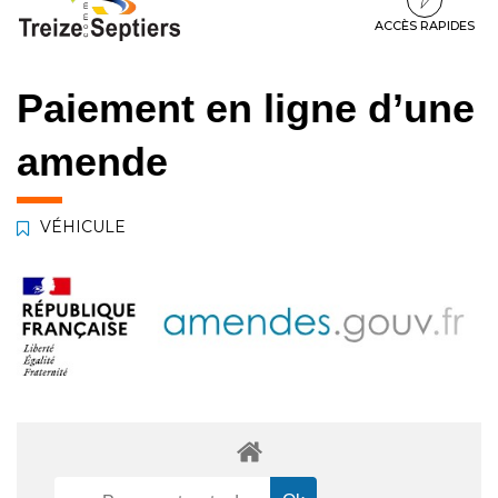
à
au
au
la
contenu
pied
ACCÈS RAPIDES
navigation
de
page
Paiement en ligne d’une
amende
VÉHICULE