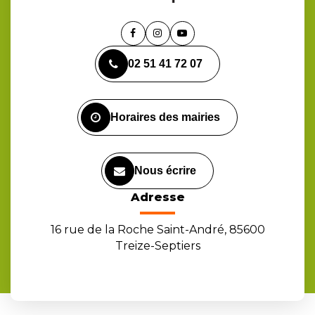
Lien
Lien
Lien
vers
vers
vers
02 51 41 72 07
le
le
la
compte
compte
chaîne
Facebook
Instagram
Youtube
Horaires des mairies
Nous écrire
Adresse
16 rue de la Roche Saint-André, 85600
Treize-Septiers