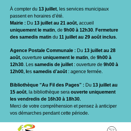
Gestion des traceurs
À compter du
13 juillet
, les services municipaux
passent en horaires d’été.
Mairie :
Du
13 juillet au 21 août,
accueil
uniquement le matin
, de
9h00 à 12h30
.
Fermeture
des samedis matin
du
11 juillet au 29 août inclus
.
Agence Postale Communale :
Du
13 juillet au 28
août,
ouverture
uniquement le matin
, de
9h00 à
12h30
. Les
samedis de juillet
: ouverture de
9h00 à
12h00, l
es
samedis d’août
: agence fermée.
Bibliothèque “Au Fil des Pages” :
Du
13 juillet au
15 août
, la bibliothèque sera
ouverte uniquement
les vendredis de 16h30 à 18h30.
Merci de votre compréhension et pensez à anticiper
vos démarches pendant cette période.
Aller
Aller
Aller