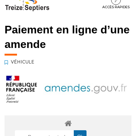
à
au
au
la
contenu
pied
ACCÈS RAPIDES
navigation
de
page
Paiement en ligne d’une
amende
VÉHICULE