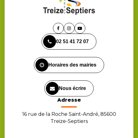
Lien
Lien
Lien
vers
vers
vers
02 51 41 72 07
le
le
la
compte
compte
chaîne
Facebook
Instagram
Youtube
Horaires des mairies
Nous écrire
Adresse
16 rue de la Roche Saint-André, 85600
Treize-Septiers