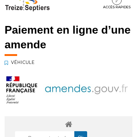
à
au
au
la
contenu
pied
ACCÈS RAPIDES
navigation
de
page
Paiement en ligne d’une
amende
VÉHICULE