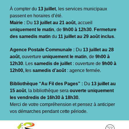
Gestion des traceurs
À compter du
13 juillet
, les services municipaux
passent en horaires d’été.
Mairie :
Du
13 juillet au 21 août,
accueil
uniquement le matin
, de
9h00 à 12h30
.
Fermeture
des samedis matin
du
11 juillet au 29 août inclus
.
Agence Postale Communale :
Du
13 juillet au 28
août,
ouverture
uniquement le matin
, de
9h00 à
12h30
. Les
samedis de juillet
: ouverture de
9h00 à
12h00, l
es
samedis d’août
: agence fermée.
Bibliothèque “Au Fil des Pages” :
Du
13 juillet au
15 août
, la bibliothèque sera
ouverte uniquement
les vendredis de 16h30 à 18h30.
Merci de votre compréhension et pensez à anticiper
vos démarches pendant cette période.
Aller
Aller
Aller