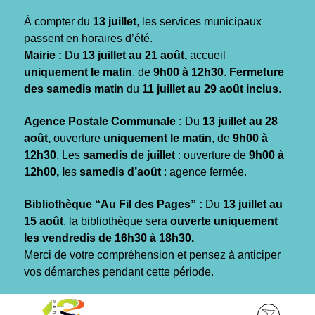
Gestion des traceurs
À compter du
13 juillet
, les services municipaux
passent en horaires d’été.
Mairie :
Du
13 juillet au 21 août,
accueil
uniquement le matin
, de
9h00 à 12h30
.
Fermeture
des samedis matin
du
11 juillet au 29 août inclus
.
Agence Postale Communale :
Du
13 juillet au 28
août,
ouverture
uniquement le matin
, de
9h00 à
12h30
. Les
samedis de juillet
: ouverture de
9h00 à
12h00, l
es
samedis d’août
: agence fermée.
Bibliothèque “Au Fil des Pages” :
Du
13 juillet au
15 août
, la bibliothèque sera
ouverte uniquement
les vendredis de 16h30 à 18h30.
Merci de votre compréhension et pensez à anticiper
vos démarches pendant cette période.
Aller
Aller
Aller