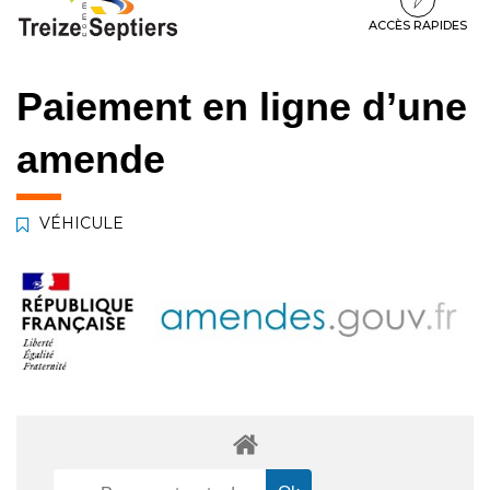
à
au
au
la
contenu
pied
ACCÈS RAPIDES
navigation
de
page
Paiement en ligne d’une
amende
VÉHICULE