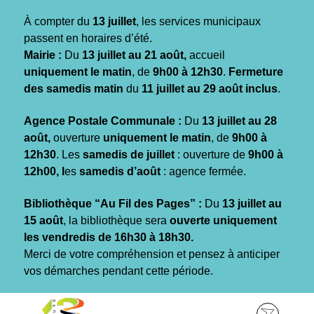
Gestion des traceurs
À compter du
13 juillet
, les services municipaux
passent en horaires d’été.
Mairie :
Du
13 juillet au 21 août,
accueil
uniquement le matin
, de
9h00 à 12h30
.
Fermeture
des samedis matin
du
11 juillet au 29 août inclus
.
Agence Postale Communale :
Du
13 juillet au 28
août,
ouverture
uniquement le matin
, de
9h00 à
12h30
. Les
samedis de juillet
: ouverture de
9h00 à
12h00, l
es
samedis d’août
: agence fermée.
Bibliothèque “Au Fil des Pages” :
Du
13 juillet au
15 août
, la bibliothèque sera
ouverte uniquement
les vendredis de 16h30 à 18h30.
Merci de votre compréhension et pensez à anticiper
vos démarches pendant cette période.
Aller
Aller
Aller