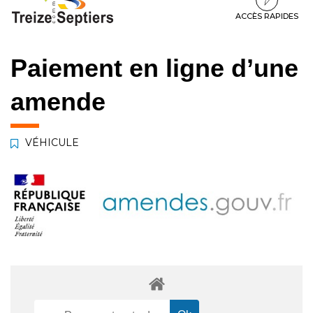
à
au
au
la
contenu
pied
ACCÈS RAPIDES
navigation
de
page
Paiement en ligne d’une
amende
VÉHICULE