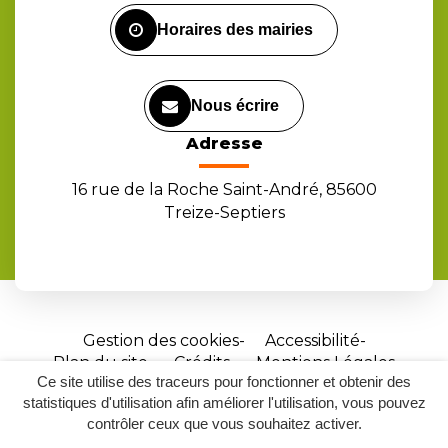
Horaires des mairies
Nous écrire
Adresse
16 rue de la Roche Saint-André, 85600
Treize-Septiers
Gestion des cookies
Accessibilité
Plan du site
Crédits
Mentions Légales
Ce site utilise des traceurs pour fonctionner et obtenir des
Site
statistiques d'utilisation afin améliorer l'utilisation, vous pouvez
réalisé
contrôler ceux que vous souhaitez activer.
par