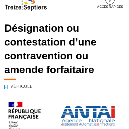
à
au
au
la
contenu
pied
ACCÈS RAPIDES
navigation
de
page
Désignation ou
contestation d’une
contravention ou
amende forfaitaire
VÉHICULE