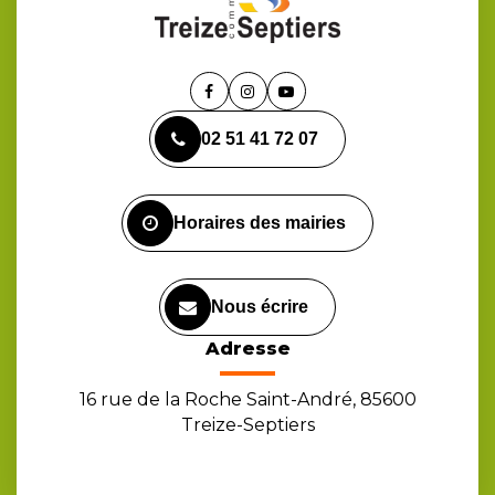
Lien
Lien
Lien
vers
vers
vers
02 51 41 72 07
le
le
la
compte
compte
chaîne
Facebook
Instagram
Youtube
Horaires des mairies
Nous écrire
Adresse
16 rue de la Roche Saint-André, 85600
Treize-Septiers