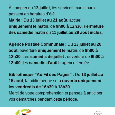
Gestion des traceurs
À compter du
13 juillet
, les services municipaux
passent en horaires d’été.
Mairie :
Du
13 juillet au 21 août,
accueil
uniquement le matin
, de
9h00 à 12h30
.
Fermeture
des samedis matin
du
11 juillet au 29 août inclus
.
Agence Postale Communale :
Du
13 juillet au 28
août,
ouverture
uniquement le matin
, de
9h00 à
12h30
. Les
samedis de juillet
: ouverture de
9h00 à
12h00, l
es
samedis d’août
: agence fermée.
Bibliothèque “Au Fil des Pages” :
Du
13 juillet au
15 août
, la bibliothèque sera
ouverte uniquement
les vendredis de 16h30 à 18h30.
Merci de votre compréhension et pensez à anticiper
vos démarches pendant cette période.
Aller
Aller
Aller