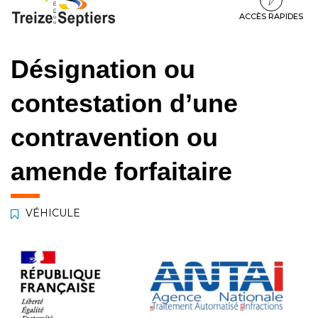
à
au
au
la
contenu
pied
ACCÈS RAPIDES
navigation
de
page
Désignation ou
contestation d’une
contravention ou
amende forfaitaire
VÉHICULE