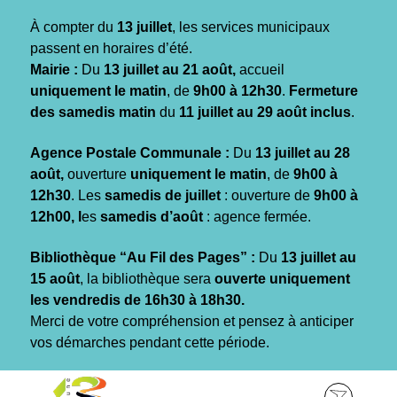
Gestion des traceurs
À compter du
13 juillet
, les services municipaux
passent en horaires d’été.
Mairie :
Du
13 juillet au 21 août,
accueil
uniquement le matin
, de
9h00 à 12h30
.
Fermeture
des samedis matin
du
11 juillet au 29 août inclus
.
Agence Postale Communale :
Du
13 juillet au 28
août,
ouverture
uniquement le matin
, de
9h00 à
12h30
. Les
samedis de juillet
: ouverture de
9h00 à
12h00, l
es
samedis d’août
: agence fermée.
Bibliothèque “Au Fil des Pages” :
Du
13 juillet au
15 août
, la bibliothèque sera
ouverte uniquement
les vendredis de 16h30 à 18h30.
Merci de votre compréhension et pensez à anticiper
vos démarches pendant cette période.
Aller
Aller
Aller