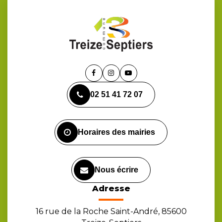
Lien
Lien
Lien
vers
vers
vers
02 51 41 72 07
le
le
la
compte
compte
chaîne
Facebook
Instagram
Youtube
Horaires des mairies
Nous écrire
Adresse
16 rue de la Roche Saint-André, 85600