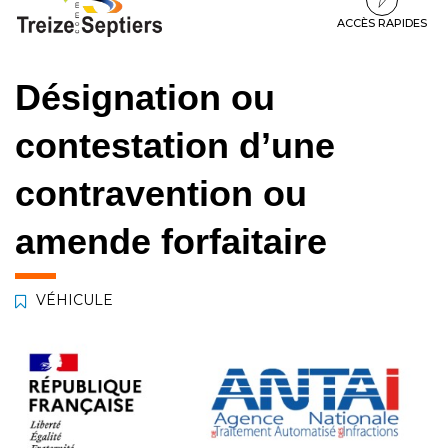
à
au
au
la
contenu
pied
ACCÈS RAPIDES
navigation
de
page
Désignation ou
contestation d’une
contravention ou
amende forfaitaire
VÉHICULE