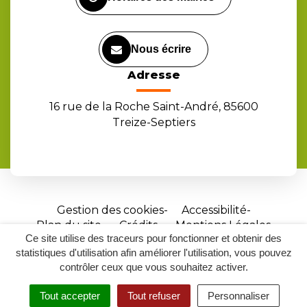
Nous écrire
Adresse
16 rue de la Roche Saint-André, 85600
Treize-Septiers
Gestion des cookies
Accessibilité
Plan du site
Crédits
Mentions Légales
Ce site utilise des traceurs pour fonctionner et obtenir des
Site
statistiques d'utilisation afin améliorer l'utilisation, vous pouvez
réalisé
contrôler ceux que vous souhaitez activer.
par
Tout accepter
Tout refuser
Personnaliser
Inovagora
MENU
RECHERCHER
ACCESSIBILITÉ