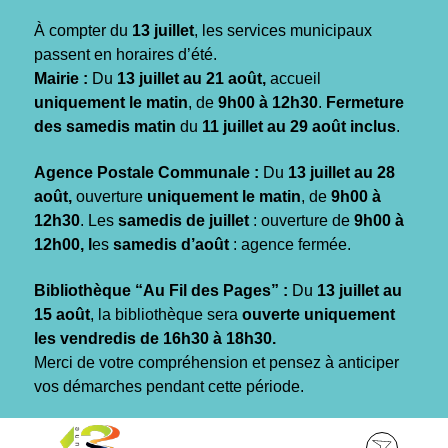
Gestion des traceurs
À compter du
13 juillet
, les services municipaux
passent en horaires d’été.
Mairie :
Du
13 juillet au 21 août,
accueil
uniquement le matin
, de
9h00 à 12h30
.
Fermeture
des samedis matin
du
11 juillet au 29 août inclus
.
Agence Postale Communale :
Du
13 juillet au 28
août,
ouverture
uniquement le matin
, de
9h00 à
12h30
. Les
samedis de juillet
: ouverture de
9h00 à
12h00, l
es
samedis d’août
: agence fermée.
Bibliothèque “Au Fil des Pages” :
Du
13 juillet au
15 août
, la bibliothèque sera
ouverte uniquement
les vendredis de 16h30 à 18h30.
Merci de votre compréhension et pensez à anticiper
vos démarches pendant cette période.
Aller
Aller
Aller