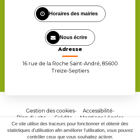
Facebook
Instagram
Youtube
Horaires des mairies
Nous écrire
Adresse
16 rue de la Roche Saint-André, 85600
Treize-Septiers
Gestion des cookies
Accessibilité
Plan du site
Crédits
Mentions Légales
Ce site utilise des traceurs pour fonctionner et obtenir des
Site
statistiques d'utilisation afin améliorer l'utilisation, vous pouvez
réalisé
contrôler ceux que vous souhaitez activer.