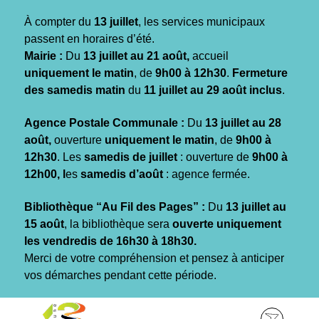
Gestion des traceurs
À compter du
13 juillet
, les services municipaux
passent en horaires d’été.
Mairie :
Du
13 juillet au 21 août,
accueil
uniquement le matin
, de
9h00 à 12h30
.
Fermeture
des samedis matin
du
11 juillet au 29 août inclus
.
Agence Postale Communale :
Du
13 juillet au 28
août,
ouverture
uniquement le matin
, de
9h00 à
12h30
. Les
samedis de juillet
: ouverture de
9h00 à
12h00, l
es
samedis d’août
: agence fermée.
Bibliothèque “Au Fil des Pages” :
Du
13 juillet au
15 août
, la bibliothèque sera
ouverte uniquement
les vendredis de 16h30 à 18h30.
Merci de votre compréhension et pensez à anticiper
vos démarches pendant cette période.
Aller
Aller
Aller