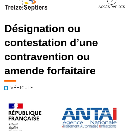
à
au
au
la
contenu
pied
ACCÈS RAPIDES
navigation
de
page
Désignation ou
contestation d’une
contravention ou
amende forfaitaire
VÉHICULE