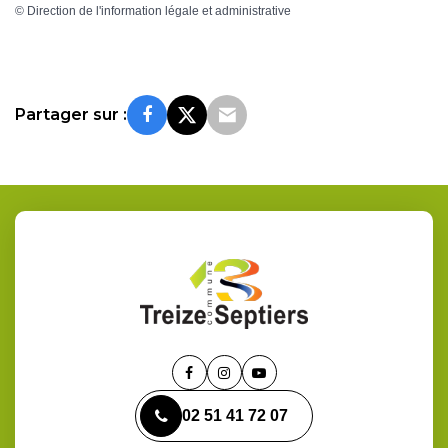
©
Direction de l'information légale et administrative
Partager sur :
Lien
Lien
Lien
vers
vers
vers
02 51 41 72 07
le
le
la
compte
compte
chaîne