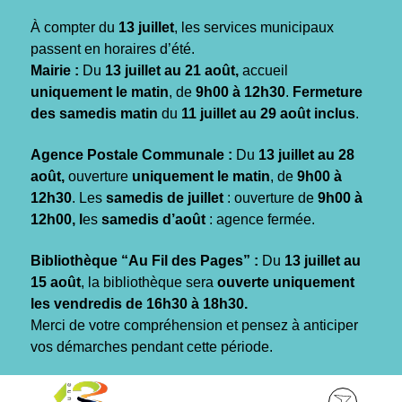
Gestion des traceurs
À compter du
13 juillet
, les services municipaux
passent en horaires d’été.
Mairie :
Du
13 juillet au 21 août,
accueil
uniquement le matin
, de
9h00 à 12h30
.
Fermeture
des samedis matin
du
11 juillet au 29 août inclus
.
Agence Postale Communale :
Du
13 juillet au 28
août,
ouverture
uniquement le matin
, de
9h00 à
12h30
. Les
samedis de juillet
: ouverture de
9h00 à
12h00, l
es
samedis d’août
: agence fermée.
Bibliothèque “Au Fil des Pages” :
Du
13 juillet au
15 août
, la bibliothèque sera
ouverte uniquement
les vendredis de 16h30 à 18h30.
Merci de votre compréhension et pensez à anticiper
vos démarches pendant cette période.
Aller
Aller
Aller