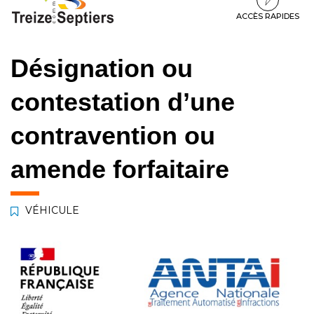
à
au
au
la
contenu
pied
ACCÈS RAPIDES
navigation
de
page
Désignation ou
contestation d’une
contravention ou
amende forfaitaire
VÉHICULE