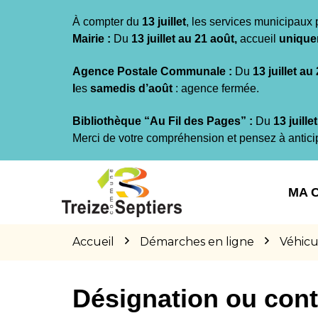
Gestion des traceurs
À compter du
13 juillet
, les services municipaux 
Mairie :
Du
13 juillet au 21 août,
accueil
unique
Agence Postale Communale :
Du
13 juillet au
l
es
samedis d’août
: agence fermée.
Bibliothèque “Au Fil des Pages” :
Du
13 juille
Merci de votre compréhension et pensez à antici
Aller
Aller
Aller
à
au
au
MA 
la
contenu
pied
navigation
de
page
Accueil
Démarches en ligne
Véhicu
Désignation ou cont