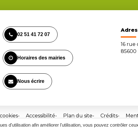
Adres
02 51 41 72 07
16 rue
85600 
Horaires des mairies
Nous écrire
 cookies
Accessibilité
Plan du site
Crédits
Ment
ques d'utilisation afin améliorer l'utilisation, vous pouvez contrôler ceu
Site
réalisé