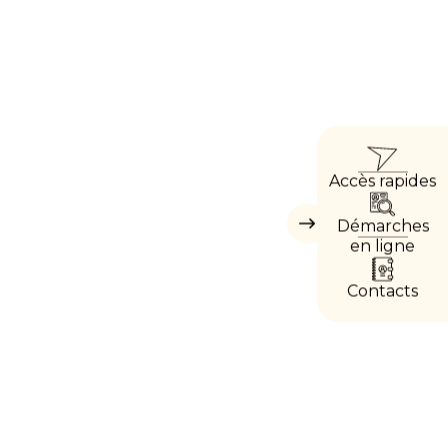
ACC
Accès rapides
DIRE
Démarches
Masquer
les
en ligne
accès
directs
Contacts