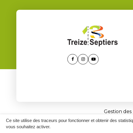
Lien
Lien
Lien
vers
vers
vers
le
le
la
compte
compte
chaîne
Facebook
Instagram
Youtube
Gestion des
Ce site utilise des traceurs pour fonctionner et obtenir des statisti
vous souhaitez activer.