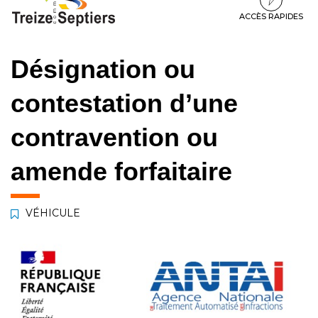
à
au
au
la
contenu
pied
ACCÈS RAPIDES
navigation
de
page
Désignation ou
contestation d’une
contravention ou
amende forfaitaire
VÉHICULE