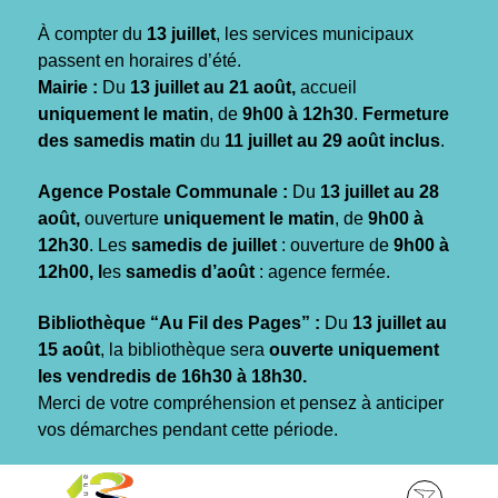
Gestion des traceurs
À compter du
13 juillet
, les services municipaux
passent en horaires d’été.
Mairie :
Du
13 juillet au 21 août,
accueil
uniquement le matin
, de
9h00 à 12h30
.
Fermeture
des samedis matin
du
11 juillet au 29 août inclus
.
Agence Postale Communale :
Du
13 juillet au 28
août,
ouverture
uniquement le matin
, de
9h00 à
12h30
. Les
samedis de juillet
: ouverture de
9h00 à
12h00, l
es
samedis d’août
: agence fermée.
Bibliothèque “Au Fil des Pages” :
Du
13 juillet au
15 août
, la bibliothèque sera
ouverte uniquement
les vendredis de 16h30 à 18h30.
Merci de votre compréhension et pensez à anticiper
vos démarches pendant cette période.
Aller
Aller
Aller