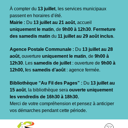
Gestion des traceurs
À compter du
13 juillet
, les services municipaux
passent en horaires d’été.
Mairie :
Du
13 juillet au 21 août,
accueil
uniquement le matin
, de
9h00 à 12h30
.
Fermeture
des samedis matin
du
11 juillet au 29 août inclus
.
Agence Postale Communale :
Du
13 juillet au 28
août,
ouverture
uniquement le matin
, de
9h00 à
12h30
. Les
samedis de juillet
: ouverture de
9h00 à
12h00, l
es
samedis d’août
: agence fermée.
Bibliothèque “Au Fil des Pages” :
Du
13 juillet au
15 août
, la bibliothèque sera
ouverte uniquement
les vendredis de 16h30 à 18h30.
Merci de votre compréhension et pensez à anticiper
vos démarches pendant cette période.
Aller
Aller
Aller