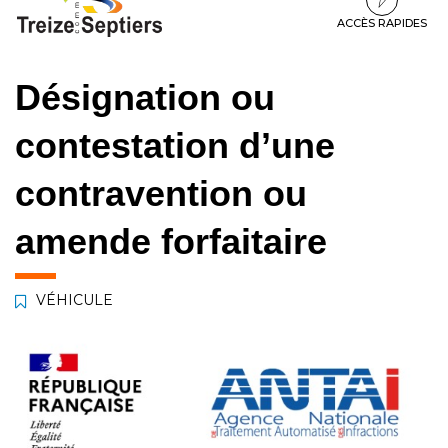
à
au
au
la
contenu
pied
ACCÈS RAPIDES
navigation
de
page
Désignation ou
contestation d’une
contravention ou
amende forfaitaire
VÉHICULE