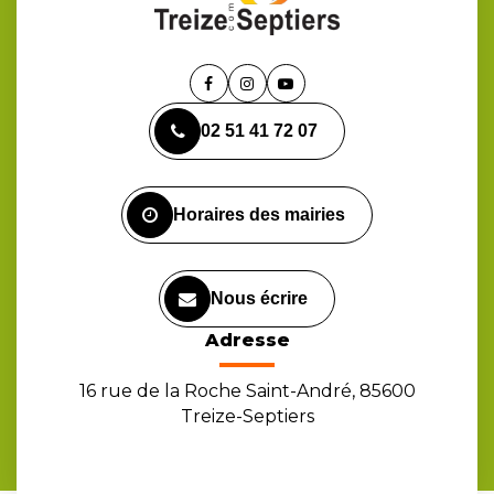
Lien
Lien
Lien
vers
vers
vers
02 51 41 72 07
le
le
la
compte
compte
chaîne
Facebook
Instagram
Youtube
Horaires des mairies
Nous écrire
Adresse
16 rue de la Roche Saint-André, 85600
Treize-Septiers