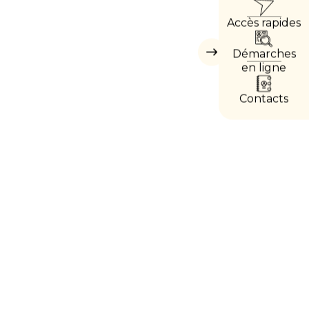
ACC
Accès rapides
DIRE
Démarches
Masquer
les
en ligne
accès
directs
Contacts