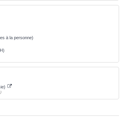
ces à la personne)
CH)
mie)
)