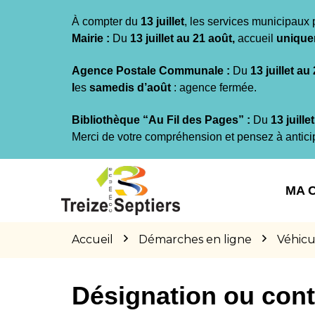
Gestion des traceurs
À compter du
13 juillet
, les services municipaux 
Mairie :
Du
13 juillet au 21 août,
accueil
unique
Agence Postale Communale :
Du
13 juillet au
l
es
samedis d’août
: agence fermée.
Bibliothèque “Au Fil des Pages” :
Du
13 juille
Merci de votre compréhension et pensez à antici
Aller
Aller
Aller
à
au
au
MA 
la
contenu
pied
navigation
de
page
Accueil
Démarches en ligne
Véhicu
Désignation ou cont