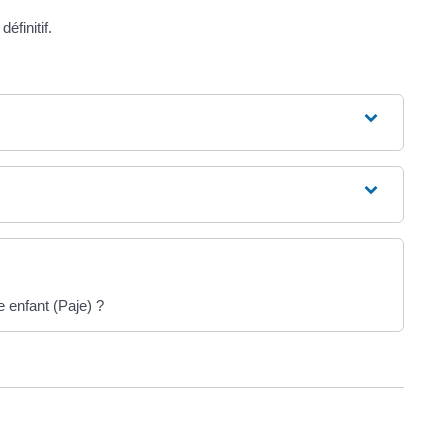
éfinitif.
 enfant (Paje) ?