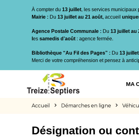
Gestion des traceurs
À compter du
13 juillet
, les services municipaux 
Mairie :
Du
13 juillet au 21 août,
accueil
unique
Agence Postale Communale :
Du
13 juillet au
l
es
samedis d’août
: agence fermée.
Bibliothèque “Au Fil des Pages” :
Du
13 juille
Merci de votre compréhension et pensez à antici
Aller
Aller
Aller
à
au
au
MA 
la
contenu
pied
navigation
de
page
Accueil
Démarches en ligne
Véhicu
Désignation ou cont