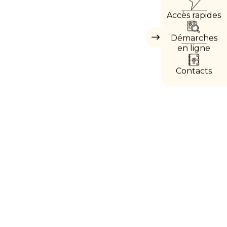
ACC
Accès rapides
DIRE
Démarches
Masquer
les
en ligne
accès
directs
Contacts