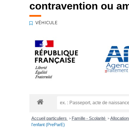
contravention ou am
VÉHICULE
Accueil particuliers
Famille - Scolarité
Allocatio
>
>
l'enfant (PreParE)