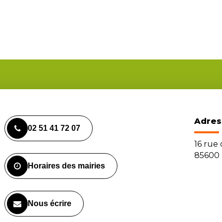
Adres
02 51 41 72 07
16 rue
85600 
Horaires des mairies
Nous écrire