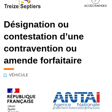
à
au
au
la
contenu
pied
ACCÈS RAPIDES
navigation
de
page
Désignation ou
contestation d’une
contravention ou
amende forfaitaire
VÉHICULE