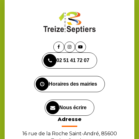
Lien
Lien
Lien
vers
vers
vers
02 51 41 72 07
le
le
la
compte
compte
chaîne
Facebook
Instagram
Youtube
Horaires des mairies
Nous écrire
Adresse
16 rue de la Roche Saint-André, 85600