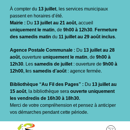
Gestion des traceurs
À compter du
13 juillet
, les services municipaux
passent en horaires d’été.
Mairie :
Du
13 juillet au 21 août,
accueil
uniquement le matin
, de
9h00 à 12h30
.
Fermeture
des samedis matin
du
11 juillet au 29 août inclus
.
Agence Postale Communale :
Du
13 juillet au 28
août,
ouverture
uniquement le matin
, de
9h00 à
12h30
. Les
samedis de juillet
: ouverture de
9h00 à
12h00, l
es
samedis d’août
: agence fermée.
Bibliothèque “Au Fil des Pages” :
Du
13 juillet au
15 août
, la bibliothèque sera
ouverte uniquement
les vendredis de 16h30 à 18h30.
Merci de votre compréhension et pensez à anticiper
vos démarches pendant cette période.
Aller
Aller
Aller