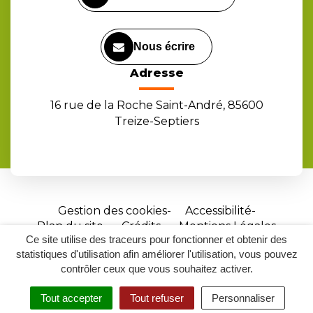
Nous écrire
Adresse
16 rue de la Roche Saint-André, 85600
Treize-Septiers
Gestion des cookies
Accessibilité
Plan du site
Crédits
Mentions Légales
Ce site utilise des traceurs pour fonctionner et obtenir des
Site
statistiques d'utilisation afin améliorer l'utilisation, vous pouvez
réalisé
contrôler ceux que vous souhaitez activer.
par
Tout accepter
Tout refuser
Personnaliser
Inovagora
MENU
RECHERCHER
ACCESSIBILITÉ