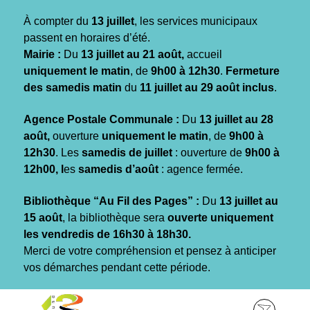
Gestion des traceurs
À compter du
13 juillet
, les services municipaux
passent en horaires d’été.
Mairie :
Du
13 juillet au 21 août,
accueil
uniquement le matin
, de
9h00 à 12h30
.
Fermeture
des samedis matin
du
11 juillet au 29 août inclus
.
Agence Postale Communale :
Du
13 juillet au 28
août,
ouverture
uniquement le matin
, de
9h00 à
12h30
. Les
samedis de juillet
: ouverture de
9h00 à
12h00, l
es
samedis d’août
: agence fermée.
Bibliothèque “Au Fil des Pages” :
Du
13 juillet au
15 août
, la bibliothèque sera
ouverte uniquement
les vendredis de 16h30 à 18h30.
Merci de votre compréhension et pensez à anticiper
vos démarches pendant cette période.
Aller
Aller
Aller