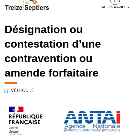
à
au
au
la
contenu
pied
ACCÈS RAPIDES
navigation
de
page
Désignation ou
contestation d’une
contravention ou
amende forfaitaire
VÉHICULE