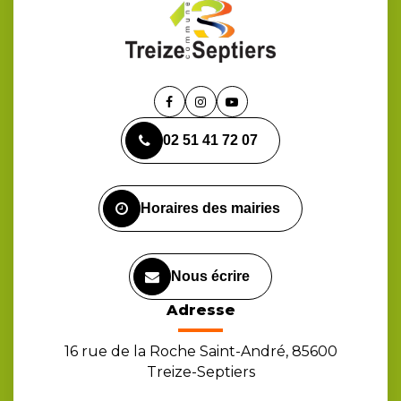
Lien
Lien
Lien
vers
vers
vers
02 51 41 72 07
le
le
la
compte
compte
chaîne
Facebook
Instagram
Youtube
Horaires des mairies
Nous écrire
Adresse
16 rue de la Roche Saint-André, 85600
Treize-Septiers