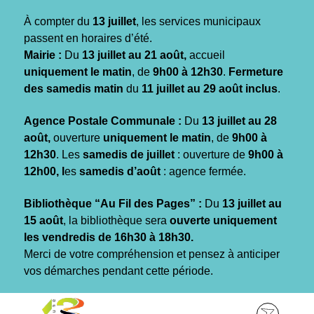
Gestion des traceurs
À compter du
13 juillet
, les services municipaux
passent en horaires d’été.
Mairie :
Du
13 juillet au 21 août,
accueil
uniquement le matin
, de
9h00 à 12h30
.
Fermeture
des samedis matin
du
11 juillet au 29 août inclus
.
Agence Postale Communale :
Du
13 juillet au 28
août,
ouverture
uniquement le matin
, de
9h00 à
12h30
. Les
samedis de juillet
: ouverture de
9h00 à
12h00, l
es
samedis d’août
: agence fermée.
Bibliothèque “Au Fil des Pages” :
Du
13 juillet au
15 août
, la bibliothèque sera
ouverte uniquement
les vendredis de 16h30 à 18h30.
Merci de votre compréhension et pensez à anticiper
vos démarches pendant cette période.
Aller
Aller
Aller