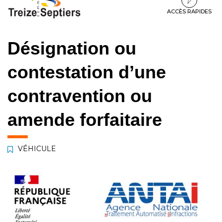
à
au
au
la
contenu
pied
ACCÈS RAPIDES
navigation
de
page
Désignation ou
contestation d’une
contravention ou
amende forfaitaire
VÉHICULE