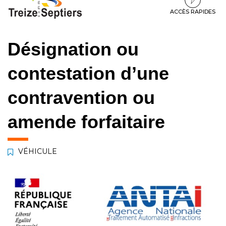
à
au
au
la
contenu
pied
ACCÈS RAPIDES
navigation
de
page
Désignation ou
contestation d’une
contravention ou
amende forfaitaire
VÉHICULE