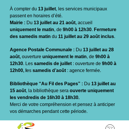
Gestion des traceurs
À compter du
13 juillet
, les services municipaux
passent en horaires d’été.
Mairie :
Du
13 juillet au 21 août,
accueil
uniquement le matin
, de
9h00 à 12h30
.
Fermeture
des samedis matin
du
11 juillet au 29 août inclus
.
Agence Postale Communale :
Du
13 juillet au 28
août,
ouverture
uniquement le matin
, de
9h00 à
12h30
. Les
samedis de juillet
: ouverture de
9h00 à
12h00, l
es
samedis d’août
: agence fermée.
Bibliothèque “Au Fil des Pages” :
Du
13 juillet au
15 août
, la bibliothèque sera
ouverte uniquement
les vendredis de 16h30 à 18h30.
Merci de votre compréhension et pensez à anticiper
vos démarches pendant cette période.
Aller
Aller
Aller