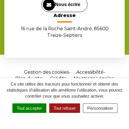
Nous écrire
Adresse
16 rue de la Roche Saint-André, 85600
Treize-Septiers
Gestion des cookies
Accessibilité
Plan du site
Crédits
Mentions Légales
Ce site utilise des traceurs pour fonctionner et obtenir des
Site
statistiques d'utilisation afin améliorer l'utilisation, vous pouvez
réalisé
contrôler ceux que vous souhaitez activer.
par
Tout accepter
Tout refuser
Personnaliser
Inovagora
MENU
RECHERCHER
ACCESSIBILITÉ
(ouverture
dans
un