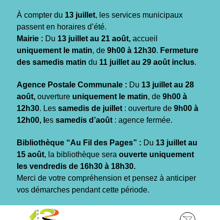
Gestion des traceurs
À compter du
13 juillet
, les services municipaux
passent en horaires d’été.
Mairie :
Du
13 juillet au 21 août,
accueil
uniquement le matin
, de
9h00 à 12h30
.
Fermeture
des samedis matin
du
11 juillet au 29 août inclus
.
Agence Postale Communale :
Du
13 juillet au 28
août,
ouverture
uniquement le matin
, de
9h00 à
12h30
. Les
samedis de juillet
: ouverture de
9h00 à
12h00, l
es
samedis d’août
: agence fermée.
Bibliothèque “Au Fil des Pages” :
Du
13 juillet au
15 août
, la bibliothèque sera
ouverte uniquement
les vendredis de 16h30 à 18h30.
Merci de votre compréhension et pensez à anticiper
vos démarches pendant cette période.
Aller
Aller
Aller