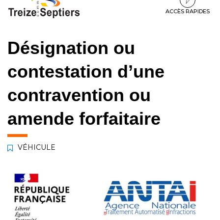
à
au
au
la
contenu
pied
ACCÈS RAPIDES
navigation
de
page
Désignation ou
contestation d’une
contravention ou
amende forfaitaire
VÉHICULE