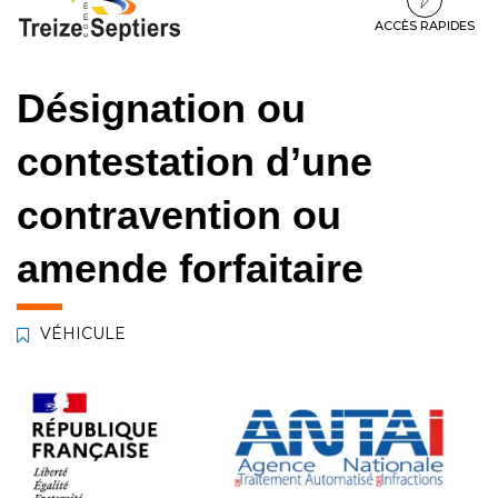
à
au
au
la
contenu
pied
ACCÈS RAPIDES
navigation
de
page
Désignation ou
contestation d’une
contravention ou
amende forfaitaire
VÉHICULE