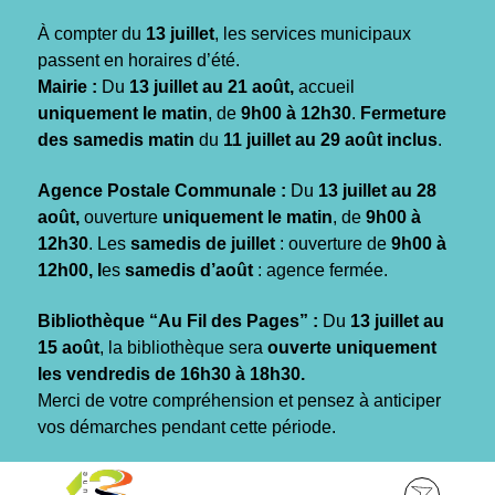
Gestion des traceurs
À compter du
13 juillet
, les services municipaux
passent en horaires d’été.
Mairie :
Du
13 juillet au 21 août,
accueil
uniquement le matin
, de
9h00 à 12h30
.
Fermeture
des samedis matin
du
11 juillet au 29 août inclus
.
Agence Postale Communale :
Du
13 juillet au 28
août,
ouverture
uniquement le matin
, de
9h00 à
12h30
. Les
samedis de juillet
: ouverture de
9h00 à
12h00, l
es
samedis d’août
: agence fermée.
Bibliothèque “Au Fil des Pages” :
Du
13 juillet au
15 août
, la bibliothèque sera
ouverte uniquement
les vendredis de 16h30 à 18h30.
Merci de votre compréhension et pensez à anticiper
vos démarches pendant cette période.
Aller
Aller
Aller