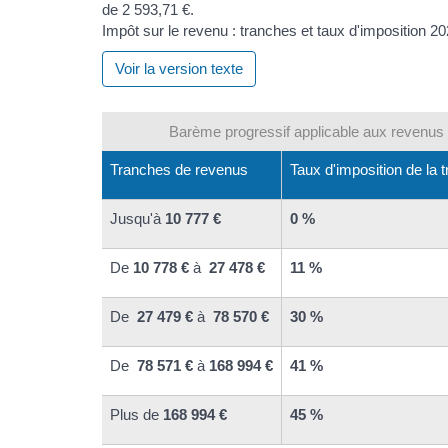
Impôt sur le revenu : tranches et taux d'imposition 2
Voir la version texte
Barème progressif applicable aux revenus
Tranches de revenus
Taux d'imposition de la 
Jusqu'à
10 777 €
0 %
De
10 778 €
à
27 478 €
11 %
De
27 479 €
à
78 570 €
30 %
De
78 571 €
à
168 994 €
41 %
Plus de
168 994 €
45 %