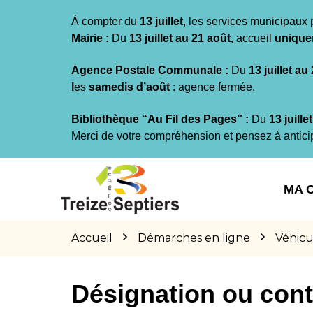
Gestion des traceurs
À compter du
13 juillet
, les services municipaux 
Mairie :
Du
13 juillet au 21 août,
accueil
unique
Agence Postale Communale :
Du
13 juillet au
l
es
samedis d’août
: agence fermée.
Bibliothèque “Au Fil des Pages” :
Du
13 juille
Merci de votre compréhension et pensez à antici
Aller
Aller
Aller
à
au
au
MA 
la
contenu
pied
navigation
de
page
Accueil
Démarches en ligne
Véhicu
Désignation ou cont