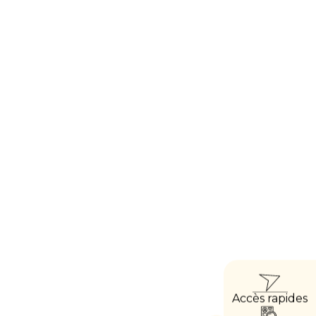
ACC
Accès rapides
DIRE