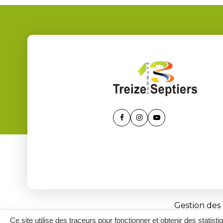
Lien
Lien
Lien
vers
vers
vers
le
le
la
compte
compte
chaîne
Facebook
Instagram
Youtube
Gestion des
Ce site utilise des traceurs pour fonctionner et obtenir des statisti