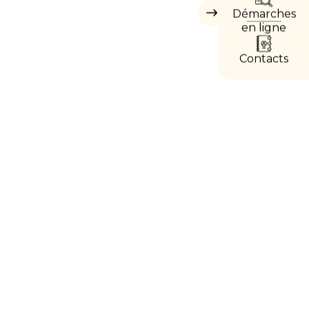
Démarches
Masquer
les
en ligne
accès
directs
Contacts