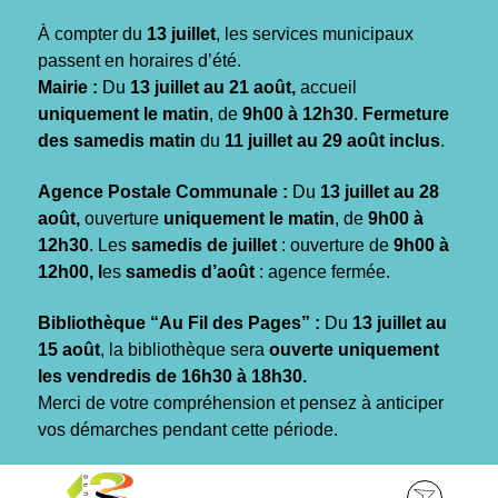
Gestion des traceurs
À compter du
13 juillet
, les services municipaux
passent en horaires d’été.
Mairie :
Du
13 juillet au 21 août,
accueil
uniquement le matin
, de
9h00 à 12h30
.
Fermeture
des samedis matin
du
11 juillet au 29 août inclus
.
Agence Postale Communale :
Du
13 juillet au 28
août,
ouverture
uniquement le matin
, de
9h00 à
12h30
. Les
samedis de juillet
: ouverture de
9h00 à
12h00, l
es
samedis d’août
: agence fermée.
Bibliothèque “Au Fil des Pages” :
Du
13 juillet au
15 août
, la bibliothèque sera
ouverte uniquement
les vendredis de 16h30 à 18h30.
Merci de votre compréhension et pensez à anticiper
vos démarches pendant cette période.
Aller
Aller
Aller