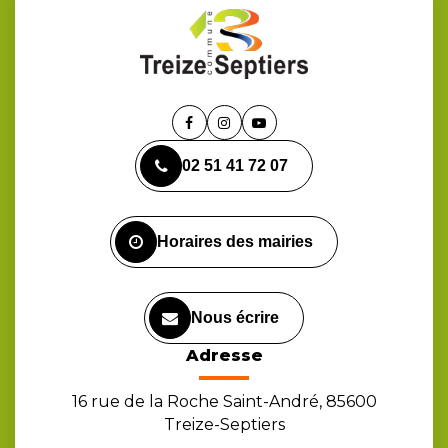
Lien
Lien
Lien
vers
vers
vers
02 51 41 72 07
le
le
la
compte
compte
chaîne
Facebook
Instagram
Youtube
Horaires des mairies
Nous écrire
Adresse
16 rue de la Roche Saint-André, 85600
Treize-Septiers