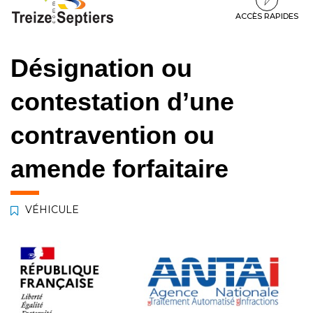
à
au
au
la
contenu
pied
ACCÈS RAPIDES
navigation
de
page
Désignation ou
contestation d’une
contravention ou
amende forfaitaire
VÉHICULE