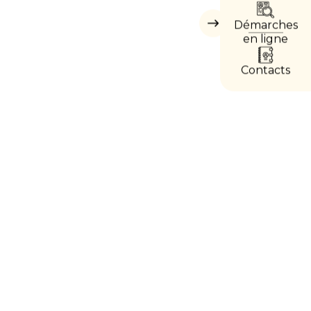
DIRE
Démarches
Masquer
les
en ligne
accès
directs
Contacts