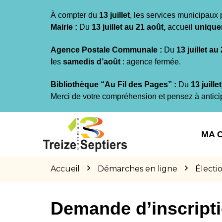
Gestion des traceurs
À compter du
13 juillet
, les services municipaux 
Mairie :
Du
13 juillet au 21 août,
accueil
unique
Agence Postale Communale :
Du
13 juillet au
l
es
samedis d’août
: agence fermée.
Bibliothèque “Au Fil des Pages” :
Du
13 juille
Merci de votre compréhension et pensez à antici
Aller
Aller
Aller
à
au
au
MA 
la
contenu
pied
navigation
de
page
Accueil
Démarches en ligne
Électi
Demande d’inscriptio