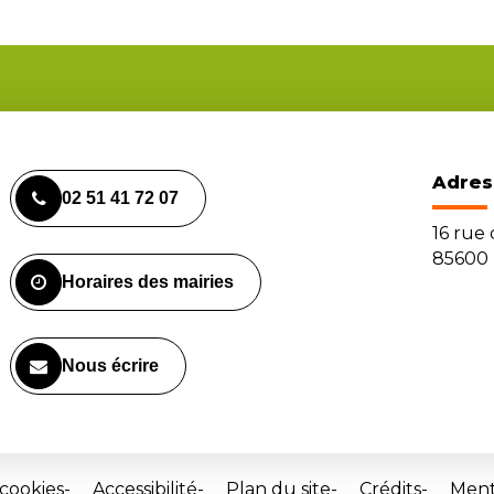
Adres
02 51 41 72 07
16 rue
85600 
Horaires des mairies
Nous écrire
 cookies
Accessibilité
Plan du site
Crédits
Ment