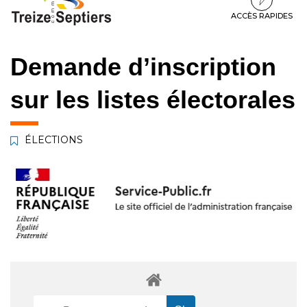
à
au
au
la
contenu
pied
ACCÈS RAPIDES
navigation
de
page
Demande d’inscription
sur les listes électorales
ÉLECTIONS