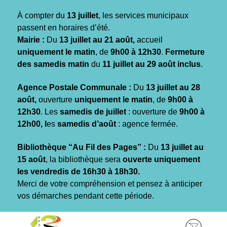
Gestion des traceurs
À compter du
13 juillet
, les services municipaux
passent en horaires d’été.
Mairie :
Du
13 juillet au 21 août,
accueil
uniquement le matin
, de
9h00 à 12h30
.
Fermeture
des samedis matin
du
11 juillet au 29 août inclus
.
Agence Postale Communale :
Du
13 juillet au 28
août,
ouverture
uniquement le matin
, de
9h00 à
12h30
. Les
samedis de juillet
: ouverture de
9h00 à
12h00, l
es
samedis d’août
: agence fermée.
Bibliothèque “Au Fil des Pages” :
Du
13 juillet au
15 août
, la bibliothèque sera
ouverte uniquement
les vendredis de 16h30 à 18h30.
Merci de votre compréhension et pensez à anticiper
vos démarches pendant cette période.
Aller
Aller
Aller