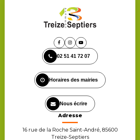
Lien
Lien
Lien
vers
vers
vers
02 51 41 72 07
le
le
la
compte
compte
chaîne
Facebook
Instagram
Youtube
Horaires des mairies
Nous écrire
Adresse
16 rue de la Roche Saint-André, 85600
Treize-Septiers