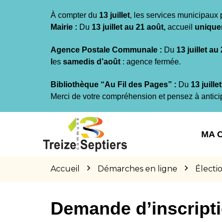
Gestion des traceurs
À compter du
13 juillet
, les services municipaux 
Mairie :
Du
13 juillet au 21 août,
accueil
unique
Agence Postale Communale :
Du
13 juillet au
l
es
samedis d’août
: agence fermée.
Bibliothèque “Au Fil des Pages” :
Du
13 juille
Merci de votre compréhension et pensez à antici
Aller
Aller
Aller
à
au
au
MA 
la
contenu
pied
navigation
de
page
Accueil
Démarches en ligne
Électi
Demande d’inscriptio