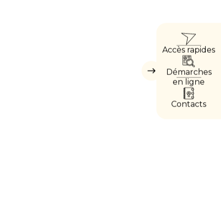
ACC
Accès rapides
DIRE
Démarches
Masquer
les
en ligne
accès
directs
Contacts