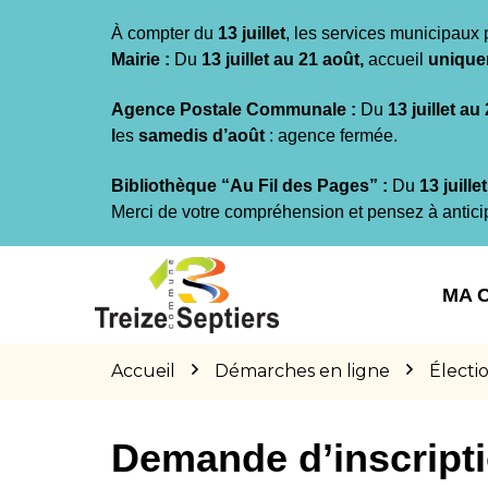
Gestion des traceurs
À compter du
13 juillet
, les services municipaux 
Mairie :
Du
13 juillet au 21 août,
accueil
unique
Agence Postale Communale :
Du
13 juillet au
l
es
samedis d’août
: agence fermée.
Bibliothèque “Au Fil des Pages” :
Du
13 juille
Merci de votre compréhension et pensez à antici
Aller
Aller
Aller
à
au
au
MA 
la
contenu
pied
navigation
de
page
Accueil
Démarches en ligne
Électi
Demande d’inscriptio