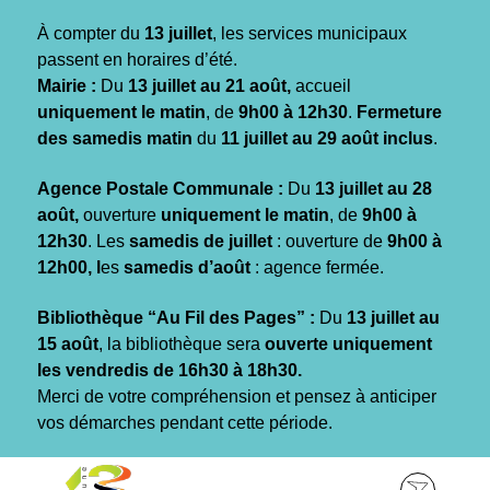
Gestion des traceurs
À compter du
13 juillet
, les services municipaux
passent en horaires d’été.
Mairie :
Du
13 juillet au 21 août,
accueil
uniquement le matin
, de
9h00 à 12h30
.
Fermeture
des samedis matin
du
11 juillet au 29 août inclus
.
Agence Postale Communale :
Du
13 juillet au 28
août,
ouverture
uniquement le matin
, de
9h00 à
12h30
. Les
samedis de juillet
: ouverture de
9h00 à
12h00, l
es
samedis d’août
: agence fermée.
Bibliothèque “Au Fil des Pages” :
Du
13 juillet au
15 août
, la bibliothèque sera
ouverte uniquement
les vendredis de 16h30 à 18h30.
Merci de votre compréhension et pensez à anticiper
vos démarches pendant cette période.
Aller
Aller
Aller