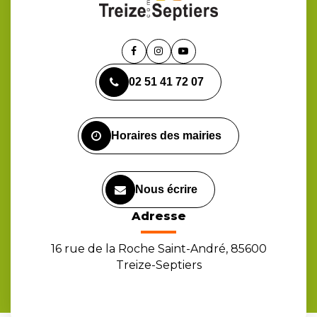
Lien
Lien
Lien
vers
vers
vers
02 51 41 72 07
le
le
la
compte
compte
chaîne
Facebook
Instagram
Youtube
Horaires des mairies
Nous écrire
Adresse
16 rue de la Roche Saint-André, 85600
Treize-Septiers