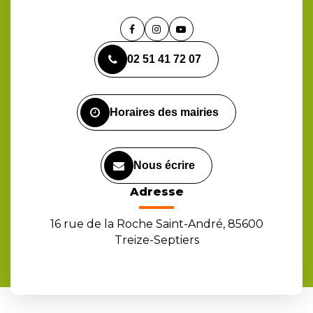
Lien
Lien
Lien
vers
vers
vers
02 51 41 72 07
le
le
la
compte
compte
chaîne
Facebook
Instagram
Youtube
Horaires des mairies
Nous écrire
Adresse
16 rue de la Roche Saint-André, 85600
Treize-Septiers