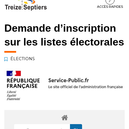
à
au
au
la
contenu
pied
ACCÈS RAPIDES
navigation
de
page
Demande d’inscription
sur les listes électorales
ÉLECTIONS