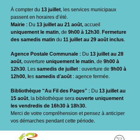
Gestion des traceurs
À compter du
13 juillet
, les services municipaux
passent en horaires d’été.
Mairie :
Du
13 juillet au 21 août,
accueil
uniquement le matin
, de
9h00 à 12h30
.
Fermeture
des samedis matin
du
11 juillet au 29 août inclus
.
Agence Postale Communale :
Du
13 juillet au 28
août,
ouverture
uniquement le matin
, de
9h00 à
12h30
. Les
samedis de juillet
: ouverture de
9h00 à
12h00, l
es
samedis d’août
: agence fermée.
Bibliothèque “Au Fil des Pages” :
Du
13 juillet au
15 août
, la bibliothèque sera
ouverte uniquement
les vendredis de 16h30 à 18h30.
Merci de votre compréhension et pensez à anticiper
vos démarches pendant cette période.
Aller
Aller
Aller