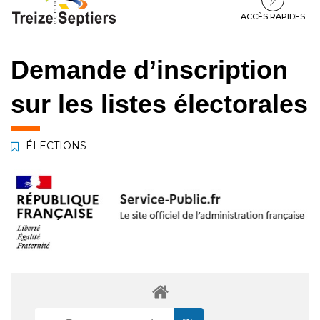
à
au
au
la
contenu
pied
ACCÈS RAPIDES
navigation
de
page
Demande d’inscription
sur les listes électorales
ÉLECTIONS