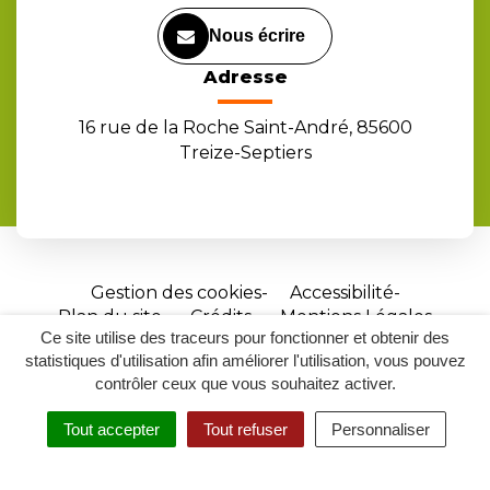
Nous écrire
Adresse
16 rue de la Roche Saint-André, 85600
Treize-Septiers
Gestion des cookies
Accessibilité
Plan du site
Crédits
Mentions Légales
Ce site utilise des traceurs pour fonctionner et obtenir des
Site
statistiques d'utilisation afin améliorer l'utilisation, vous pouvez
réalisé
contrôler ceux que vous souhaitez activer.
par
Tout accepter
Tout refuser
Personnaliser
Inovagora
MENU
RECHERCHER
ACCESSIBILITÉ
(ouverture
dans