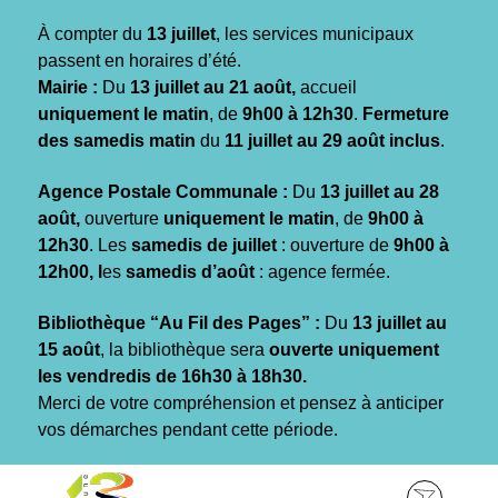
Gestion des traceurs
À compter du
13 juillet
, les services municipaux
passent en horaires d’été.
Mairie :
Du
13 juillet au 21 août,
accueil
uniquement le matin
, de
9h00 à 12h30
.
Fermeture
des samedis matin
du
11 juillet au 29 août inclus
.
Agence Postale Communale :
Du
13 juillet au 28
août,
ouverture
uniquement le matin
, de
9h00 à
12h30
. Les
samedis de juillet
: ouverture de
9h00 à
12h00, l
es
samedis d’août
: agence fermée.
Bibliothèque “Au Fil des Pages” :
Du
13 juillet au
15 août
, la bibliothèque sera
ouverte uniquement
les vendredis de 16h30 à 18h30.
Merci de votre compréhension et pensez à anticiper
vos démarches pendant cette période.
Aller
Aller
Aller