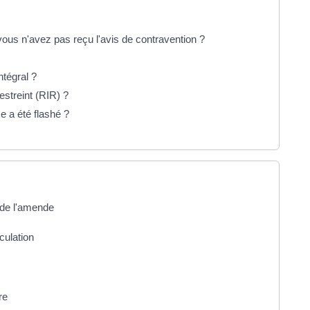
s n'avez pas reçu l'avis de contravention ?
tégral ?
streint (RIR) ?
e a été flashé ?
 de l'amende
culation
re