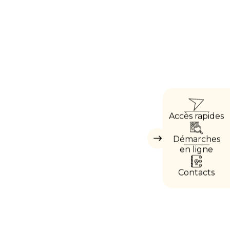
ACC
Accès rapides
DIRE
Démarches
Masquer
les
en ligne
accès
directs
Contacts