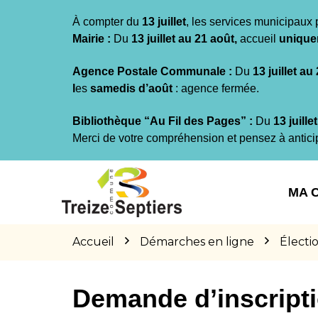
Gestion des traceurs
À compter du
13 juillet
, les services municipaux 
Mairie :
Du
13 juillet au 21 août,
accueil
unique
Agence Postale Communale :
Du
13 juillet au
l
es
samedis d’août
: agence fermée.
Bibliothèque “Au Fil des Pages” :
Du
13 juille
Merci de votre compréhension et pensez à antici
Aller
Aller
Aller
à
au
au
MA 
la
contenu
pied
navigation
de
page
Accueil
Démarches en ligne
Électi
Demande d’inscriptio