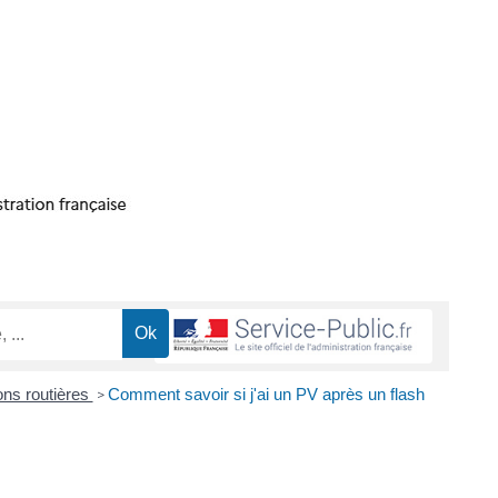
ions routières
Comment savoir si j'ai un PV après un flash
>