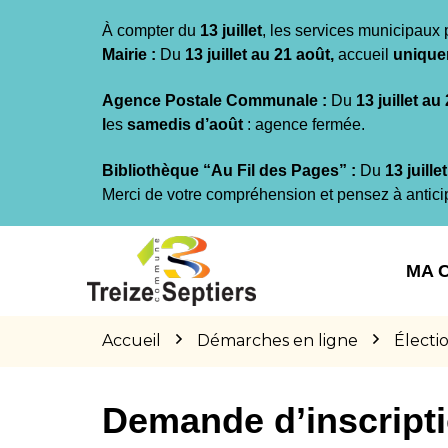
Gestion des traceurs
À compter du
13 juillet
, les services municipaux 
Mairie :
Du
13 juillet au 21 août,
accueil
unique
Agence Postale Communale :
Du
13 juillet au
l
es
samedis d’août
: agence fermée.
Bibliothèque “Au Fil des Pages” :
Du
13 juille
Merci de votre compréhension et pensez à antici
Aller
Aller
Aller
à
au
au
MA 
la
contenu
pied
navigation
de
page
Accueil
Démarches en ligne
Électi
Demande d’inscriptio