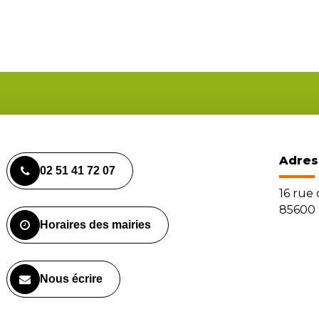
Adres
02 51 41 72 07
16 rue
85600 
Horaires des mairies
Nous écrire