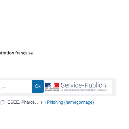
t (THESEE, Pharos, ...)
Phishing (hameçonnage)
>