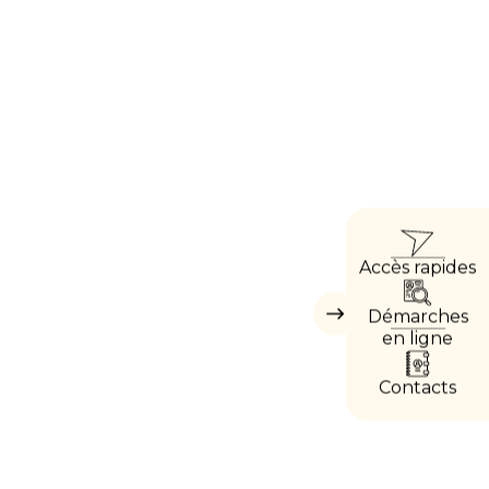
ACC
Accès rapides
DIRE
Démarches
Masquer
les
en ligne
accès
directs
Contacts