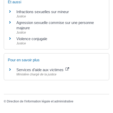
Et aussi
Infractions sexuelles sur mineur
Justice
Agression sexuelle commise sur une personne
majeure
Justice
Violence conjugale
Justice
Pour en savoir plus
Services d’aide aux victimes
Ministère chargé de la justice
©
Direction de l'information légale et administrative