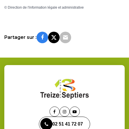
©
Direction de l'information légale et administrative
Partager sur :
Lien
Lien
Lien
vers
vers
vers
02 51 41 72 07
le
le
la