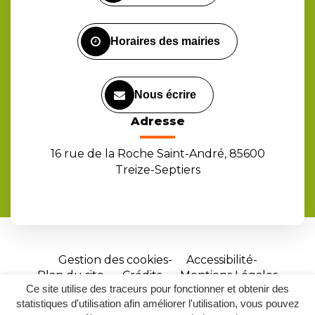
compte
compte
chaîne
Facebook
Instagram
Youtube
Horaires des mairies
Nous écrire
Adresse
16 rue de la Roche Saint-André, 85600
Treize-Septiers
Gestion des cookies
Accessibilité
Plan du site
Crédits
Mentions Légales
Ce site utilise des traceurs pour fonctionner et obtenir des
Site
statistiques d'utilisation afin améliorer l'utilisation, vous pouvez