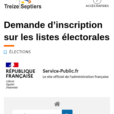
à
au
au
la
contenu
pied
ACCÈS RAPIDES
navigation
de
page
Demande d’inscription
sur les listes électorales
ÉLECTIONS