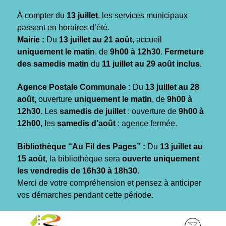
Gestion des traceurs
À compter du
13 juillet
, les services municipaux
passent en horaires d’été.
Mairie :
Du
13 juillet au 21 août,
accueil
uniquement le matin
, de
9h00 à 12h30
.
Fermeture
des samedis matin
du
11 juillet au 29 août inclus
.
Agence Postale Communale :
Du
13 juillet au 28
août,
ouverture
uniquement le matin
, de
9h00 à
12h30
. Les
samedis de juillet
: ouverture de
9h00 à
12h00, l
es
samedis d’août
: agence fermée.
Bibliothèque “Au Fil des Pages” :
Du
13 juillet au
15 août
, la bibliothèque sera
ouverte uniquement
les vendredis de 16h30 à 18h30.
Merci de votre compréhension et pensez à anticiper
vos démarches pendant cette période.
Aller
Aller
Aller