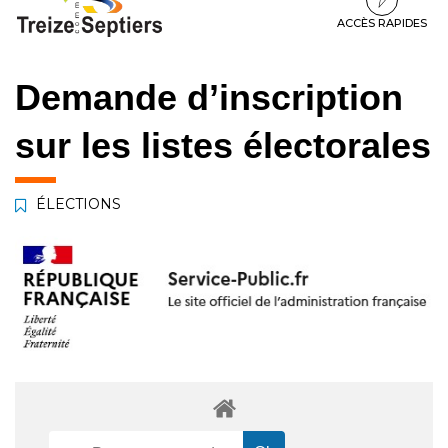
à
au
au
la
contenu
pied
ACCÈS RAPIDES
navigation
de
page
Demande d’inscription
sur les listes électorales
ÉLECTIONS