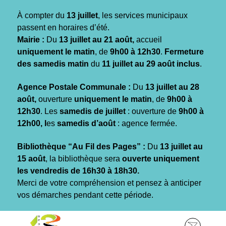
Gestion des traceurs
À compter du
13 juillet
, les services municipaux
passent en horaires d’été.
Mairie :
Du
13 juillet au 21 août,
accueil
uniquement le matin
, de
9h00 à 12h30
.
Fermeture
des samedis matin
du
11 juillet au 29 août inclus
.
Agence Postale Communale :
Du
13 juillet au 28
août,
ouverture
uniquement le matin
, de
9h00 à
12h30
. Les
samedis de juillet
: ouverture de
9h00 à
12h00, l
es
samedis d’août
: agence fermée.
Bibliothèque “Au Fil des Pages” :
Du
13 juillet au
15 août
, la bibliothèque sera
ouverte uniquement
les vendredis de 16h30 à 18h30.
Merci de votre compréhension et pensez à anticiper
vos démarches pendant cette période.
Aller
Aller
Aller