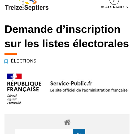
à
au
au
la
contenu
pied
ACCÈS RAPIDES
navigation
de
page
Demande d’inscription
sur les listes électorales
ÉLECTIONS