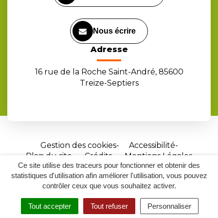
Nous écrire
Adresse
16 rue de la Roche Saint-André, 85600
Treize-Septiers
Gestion des cookies
Accessibilité
Plan du site
Crédits
Mentions Légales
Ce site utilise des traceurs pour fonctionner et obtenir des
Site
statistiques d'utilisation afin améliorer l'utilisation, vous pouvez
réalisé
contrôler ceux que vous souhaitez activer.
par
Tout accepter
Tout refuser
Personnaliser
Inovagora
MENU
RECHERCHER
ACCESSIBILITÉ