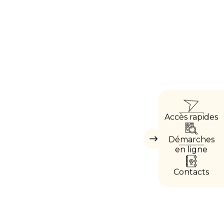
ACC
Accès rapides
DIRE
Démarches
Masquer
les
en ligne
accès
directs
Contacts