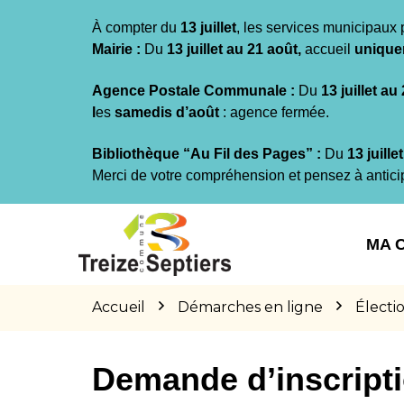
Gestion des traceurs
À compter du
13 juillet
, les services municipaux 
Mairie :
Du
13 juillet au 21 août,
accueil
unique
Agence Postale Communale :
Du
13 juillet au
l
es
samedis d’août
: agence fermée.
Bibliothèque “Au Fil des Pages” :
Du
13 juille
Merci de votre compréhension et pensez à antici
Aller
Aller
Aller
à
au
au
MA 
la
contenu
pied
navigation
de
page
Accueil
Démarches en ligne
Électi
Demande d’inscriptio