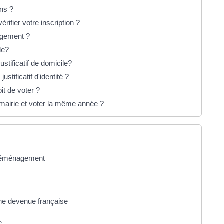
ons ?
rifier votre inscription ?
agement ?
ile?
stificatif de domicile?
ustificatif d'identité ?
it de voter ?
ne mairie et voter la même année ?
e déménagement
onne devenue française
e