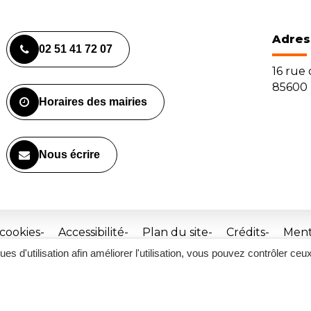
Adres
02 51 41 72 07
16 rue
85600 
Horaires des mairies
Nous écrire
 cookies
Accessibilité
Plan du site
Crédits
Ment
ques d'utilisation afin améliorer l'utilisation, vous pouvez contrôler ceu
Site
réalisé
par
Inovagora