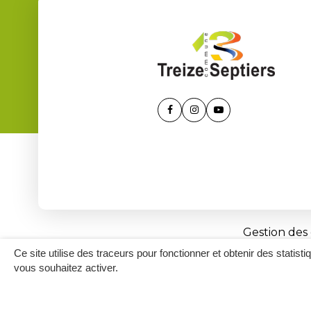
Lien
Lien
Lien
vers
vers
vers
le
le
la
compte
compte
chaîne
Facebook
Instagram
Youtube
Gestion des
Ce site utilise des traceurs pour fonctionner et obtenir des statisti
vous souhaitez activer.