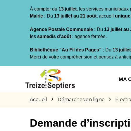
Gestion des traceurs
À compter du
13 juillet
, les services municipaux 
Mairie :
Du
13 juillet au 21 août,
accueil
unique
Agence Postale Communale :
Du
13 juillet au
l
es
samedis d’août
: agence fermée.
Bibliothèque “Au Fil des Pages” :
Du
13 juille
Merci de votre compréhension et pensez à antici
Aller
Aller
Aller
à
au
au
MA 
la
contenu
pied
navigation
de
page
Accueil
Démarches en ligne
Électi
Demande d’inscriptio