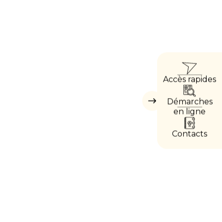
ACC
Accès rapides
DIRE
Démarches
Masquer
les
en ligne
accès
directs
Contacts