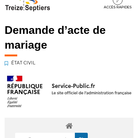
à
au
au
la
contenu
pied
ACCÈS RAPIDES
navigation
de
page
Demande d’acte de
mariage
ÉTAT CIVIL