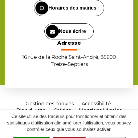
Horaires des mairies
Nous écrire
Adresse
16 rue de la Roche Saint-André, 85600
Treize-Septiers
Gestion des cookies
Accessibilité
Plan du site
Crédits
Mentions Légales
Ce site utilise des traceurs pour fonctionner et obtenir des
Site
statistiques d'utilisation afin améliorer l'utilisation, vous pouvez
réalisé
contrôler ceux que vous souhaitez activer.
par