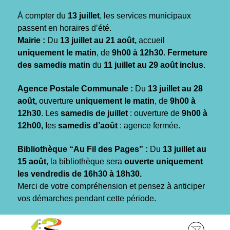
Gestion des traceurs
À compter du
13 juillet
, les services municipaux
passent en horaires d’été.
Mairie :
Du
13 juillet au 21 août,
accueil
uniquement le matin
, de
9h00 à 12h30
.
Fermeture
des samedis matin
du
11 juillet au 29 août inclus
.
Agence Postale Communale :
Du
13 juillet au 28
août,
ouverture
uniquement le matin
, de
9h00 à
12h30
. Les
samedis de juillet
: ouverture de
9h00 à
12h00, l
es
samedis d’août
: agence fermée.
Bibliothèque “Au Fil des Pages” :
Du
13 juillet au
15 août
, la bibliothèque sera
ouverte uniquement
les vendredis de 16h30 à 18h30.
Merci de votre compréhension et pensez à anticiper
vos démarches pendant cette période.
Aller
Aller
Aller