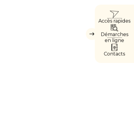
ACC
Accès rapides
DIRE
Démarches
Masquer
les
en ligne
accès
directs
Contacts