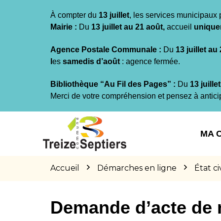
Gestion des traceurs
À compter du
13 juillet
, les services municipaux 
Mairie :
Du
13 juillet au 21 août,
accueil
unique
Agence Postale Communale :
Du
13 juillet au
l
es
samedis d’août
: agence fermée.
Bibliothèque “Au Fil des Pages” :
Du
13 juille
Merci de votre compréhension et pensez à antici
Aller
Aller
Aller
à
au
au
MA 
la
contenu
pied
navigation
de
page
Accueil
Démarches en ligne
État civ
Demande d’acte de 