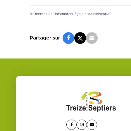
©
Direction de l'information légale et administrative
Partager sur :
Lien
Lien
Lien