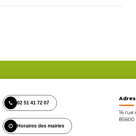
Adres
02 51 41 72 07
16 rue
85600 
Horaires des mairies