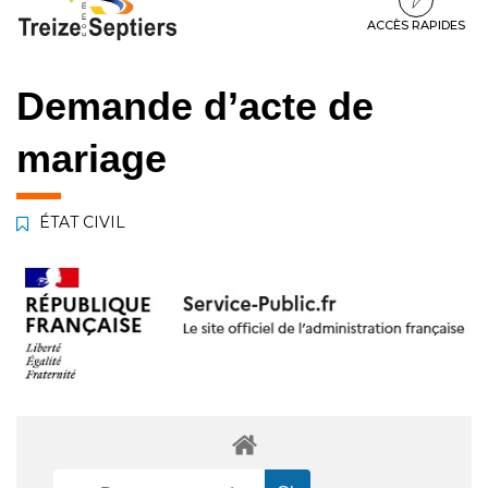
à
au
au
la
contenu
pied
ACCÈS RAPIDES
navigation
de
page
Demande d’acte de
mariage
ÉTAT CIVIL