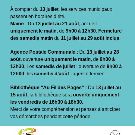
Gestion des traceurs
À compter du
13 juillet
, les services municipaux
passent en horaires d’été.
Mairie :
Du
13 juillet au 21 août,
accueil
uniquement le matin
, de
9h00 à 12h30
.
Fermeture
des samedis matin
du
11 juillet au 29 août inclus
.
Agence Postale Communale :
Du
13 juillet au 28
août,
ouverture
uniquement le matin
, de
9h00 à
12h30
. Les
samedis de juillet
: ouverture de
9h00 à
12h00, l
es
samedis d’août
: agence fermée.
Bibliothèque “Au Fil des Pages” :
Du
13 juillet au
15 août
, la bibliothèque sera
ouverte uniquement
les vendredis de 16h30 à 18h30.
Merci de votre compréhension et pensez à anticiper
vos démarches pendant cette période.
Aller
Aller
Aller