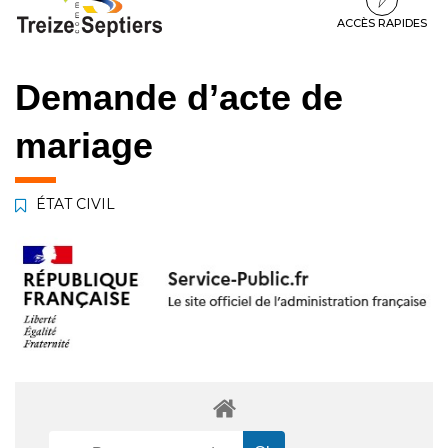
à
au
au
la
contenu
pied
ACCÈS RAPIDES
navigation
de
page
Demande d’acte de
mariage
ÉTAT CIVIL