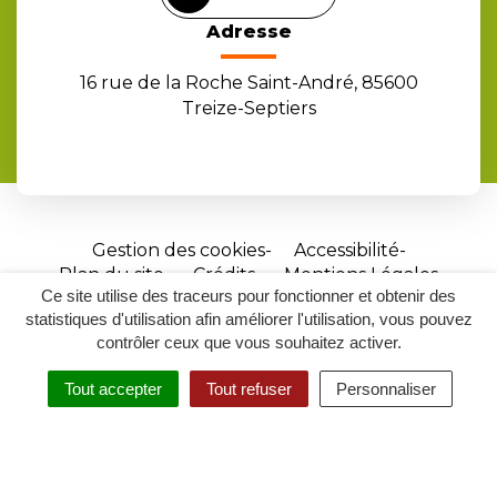
Adresse
16 rue de la Roche Saint-André, 85600
Treize-Septiers
Gestion des cookies
Accessibilité
Plan du site
Crédits
Mentions Légales
Ce site utilise des traceurs pour fonctionner et obtenir des
Site
statistiques d'utilisation afin améliorer l'utilisation, vous pouvez
réalisé
contrôler ceux que vous souhaitez activer.
par
Tout accepter
Tout refuser
Personnaliser
Inovagora
MENU
RECHERCHER
ACCESSIBILITÉ
(ouverture
dans
un
nouvel