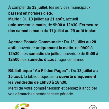
Gestion des traceurs
À compter du
13 juillet
, les services municipaux
passent en horaires d’été.
Mairie :
Du
13 juillet au 21 août,
accueil
uniquement le matin
, de
9h00 à 12h30
.
Fermeture
des samedis matin
du
11 juillet au 29 août inclus
.
Agence Postale Communale :
Du
13 juillet au 28
août,
ouverture
uniquement le matin
, de
9h00 à
12h30
. Les
samedis de juillet
: ouverture de
9h00 à
12h00, l
es
samedis d’août
: agence fermée.
Bibliothèque “Au Fil des Pages” :
Du
13 juillet au
15 août
, la bibliothèque sera
ouverte uniquement
les vendredis de 16h30 à 18h30.
Merci de votre compréhension et pensez à anticiper
vos démarches pendant cette période.
Aller
Aller
Aller