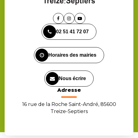
Lien
Lien
Lien
vers
vers
vers
02 51 41 72 07
le
le
la
compte
compte
chaîne
Facebook
Instagram
Youtube
Horaires des mairies
Nous écrire
Adresse
16 rue de la Roche Saint-André, 85600
Treize-Septiers