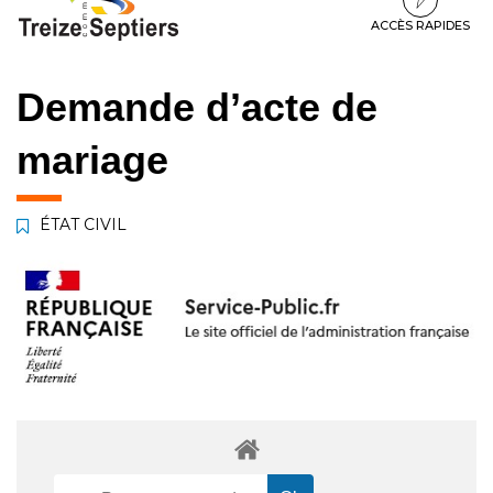
à
au
au
la
contenu
pied
ACCÈS RAPIDES
navigation
de
page
Demande d’acte de
mariage
ÉTAT CIVIL