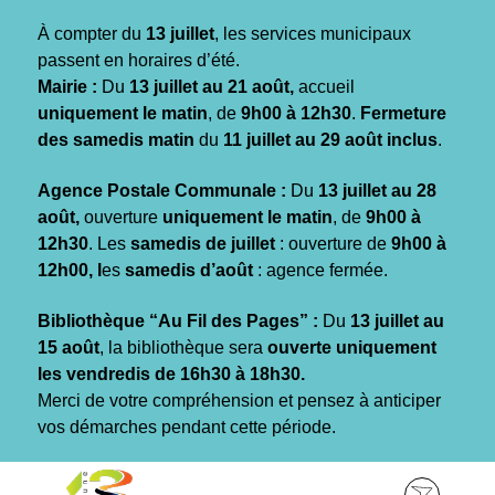
Gestion des traceurs
À compter du
13 juillet
, les services municipaux
passent en horaires d’été.
Mairie :
Du
13 juillet au 21 août,
accueil
uniquement le matin
, de
9h00 à 12h30
.
Fermeture
des samedis matin
du
11 juillet au 29 août inclus
.
Agence Postale Communale :
Du
13 juillet au 28
août,
ouverture
uniquement le matin
, de
9h00 à
12h30
. Les
samedis de juillet
: ouverture de
9h00 à
12h00, l
es
samedis d’août
: agence fermée.
Bibliothèque “Au Fil des Pages” :
Du
13 juillet au
15 août
, la bibliothèque sera
ouverte uniquement
les vendredis de 16h30 à 18h30.
Merci de votre compréhension et pensez à anticiper
vos démarches pendant cette période.
Aller
Aller
Aller