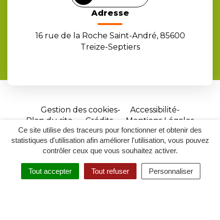
Adresse
16 rue de la Roche Saint-André, 85600
Treize-Septiers
Gestion des cookies
Accessibilité
Plan du site
Crédits
Mentions Légales
Ce site utilise des traceurs pour fonctionner et obtenir des
Site
statistiques d'utilisation afin améliorer l'utilisation, vous pouvez
réalisé
contrôler ceux que vous souhaitez activer.
par
Tout accepter
Tout refuser
Personnaliser
Inovagora
MENU
RECHERCHER
ACCESSIBILITÉ
(ouverture
dans
un
nouvel