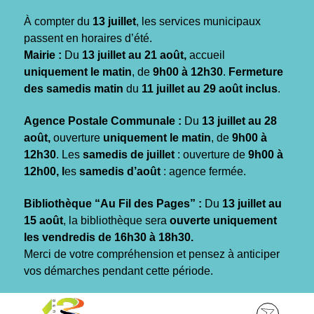
Gestion des traceurs
À compter du
13 juillet
, les services municipaux
passent en horaires d’été.
Mairie :
Du
13 juillet au 21 août,
accueil
uniquement le matin
, de
9h00 à 12h30
.
Fermeture
des samedis matin
du
11 juillet au 29 août inclus
.
Agence Postale Communale :
Du
13 juillet au 28
août,
ouverture
uniquement le matin
, de
9h00 à
12h30
. Les
samedis de juillet
: ouverture de
9h00 à
12h00, l
es
samedis d’août
: agence fermée.
Bibliothèque “Au Fil des Pages” :
Du
13 juillet au
15 août
, la bibliothèque sera
ouverte uniquement
les vendredis de 16h30 à 18h30.
Merci de votre compréhension et pensez à anticiper
vos démarches pendant cette période.
Aller
Aller
Aller