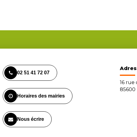
Adres
02 51 41 72 07
16 rue
85600 
Horaires des mairies
Nous écrire