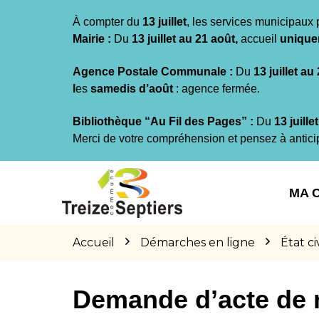
Gestion des traceurs
À compter du
13 juillet
, les services municipaux 
Mairie :
Du
13 juillet au 21 août,
accueil
unique
Agence Postale Communale :
Du
13 juillet au
l
es
samedis d’août
: agence fermée.
Bibliothèque “Au Fil des Pages” :
Du
13 juille
Merci de votre compréhension et pensez à antici
Aller
Aller
Aller
à
au
au
MA 
la
contenu
pied
navigation
de
page
Accueil
Démarches en ligne
État civ
Demande d’acte de 