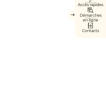
Accès rapides
DIRE
Démarches
Masquer
les
en ligne
accès
directs
Contacts