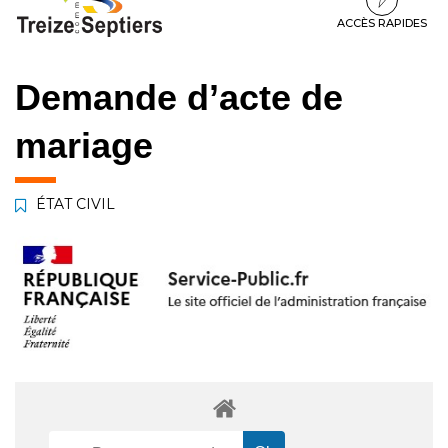
à
au
au
la
contenu
pied
ACCÈS RAPIDES
navigation
de
page
Demande d’acte de
mariage
ÉTAT CIVIL