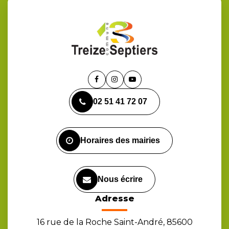
Lien
Lien
Lien
vers
vers
vers
02 51 41 72 07
le
le
la
compte
compte
chaîne
Facebook
Instagram
Youtube
Horaires des mairies
Nous écrire
Adresse
16 rue de la Roche Saint-André, 85600