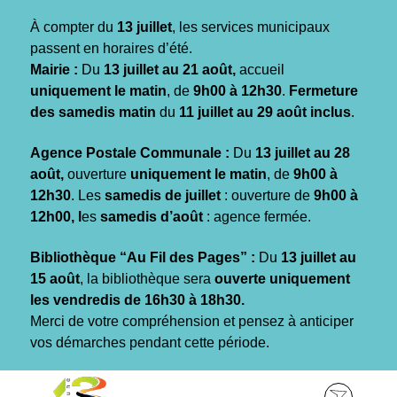
Gestion des traceurs
À compter du
13 juillet
, les services municipaux
passent en horaires d’été.
Mairie :
Du
13 juillet au 21 août,
accueil
uniquement le matin
, de
9h00 à 12h30
.
Fermeture
des samedis matin
du
11 juillet au 29 août inclus
.
Agence Postale Communale :
Du
13 juillet au 28
août,
ouverture
uniquement le matin
, de
9h00 à
12h30
. Les
samedis de juillet
: ouverture de
9h00 à
12h00, l
es
samedis d’août
: agence fermée.
Bibliothèque “Au Fil des Pages” :
Du
13 juillet au
15 août
, la bibliothèque sera
ouverte uniquement
les vendredis de 16h30 à 18h30.
Merci de votre compréhension et pensez à anticiper
vos démarches pendant cette période.
Aller
Aller
Aller