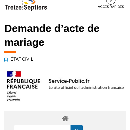
à
au
au
la
contenu
pied
ACCÈS RAPIDES
navigation
de
page
Demande d’acte de
mariage
ÉTAT CIVIL