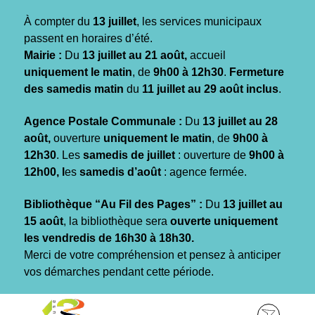
Gestion des traceurs
À compter du
13 juillet
, les services municipaux
passent en horaires d’été.
Mairie :
Du
13 juillet au 21 août,
accueil
uniquement le matin
, de
9h00 à 12h30
.
Fermeture
des samedis matin
du
11 juillet au 29 août inclus
.
Agence Postale Communale :
Du
13 juillet au 28
août,
ouverture
uniquement le matin
, de
9h00 à
12h30
. Les
samedis de juillet
: ouverture de
9h00 à
12h00, l
es
samedis d’août
: agence fermée.
Bibliothèque “Au Fil des Pages” :
Du
13 juillet au
15 août
, la bibliothèque sera
ouverte uniquement
les vendredis de 16h30 à 18h30.
Merci de votre compréhension et pensez à anticiper
vos démarches pendant cette période.
Aller
Aller
Aller