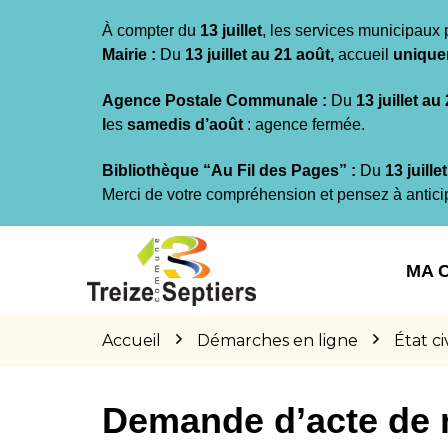
Gestion des traceurs
À compter du
13 juillet
, les services municipaux 
Mairie :
Du
13 juillet au 21 août,
accueil
unique
Agence Postale Communale :
Du
13 juillet au
l
es
samedis d’août
: agence fermée.
Bibliothèque “Au Fil des Pages” :
Du
13 juille
Merci de votre compréhension et pensez à antici
Aller
Aller
Aller
à
au
au
MA 
la
contenu
pied
navigation
de
page
Accueil
Démarches en ligne
État civ
Demande d’acte de 