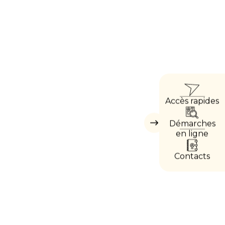
ACC
Accès rapides
DIRE
Démarches
Masquer
les
en ligne
accès
directs
Contacts