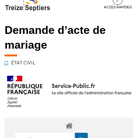
à
au
au
la
contenu
pied
ACCÈS RAPIDES
navigation
de
page
Demande d’acte de
mariage
ÉTAT CIVIL