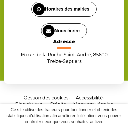
Facebook
Instagram
Youtube
Horaires des mairies
Nous écrire
Adresse
16 rue de la Roche Saint-André, 85600
Treize-Septiers
Gestion des cookies
Accessibilité
Plan du site
Crédits
Mentions Légales
Ce site utilise des traceurs pour fonctionner et obtenir des
Site
statistiques d'utilisation afin améliorer l'utilisation, vous pouvez
réalisé
contrôler ceux que vous souhaitez activer.
par