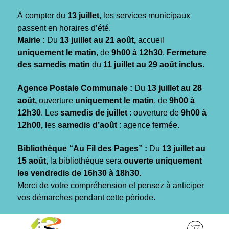
Gestion des traceurs
À compter du
13 juillet
, les services municipaux
passent en horaires d’été.
Mairie :
Du
13 juillet au 21 août,
accueil
uniquement le matin
, de
9h00 à 12h30
.
Fermeture
des samedis matin
du
11 juillet au 29 août inclus
.
Agence Postale Communale :
Du
13 juillet au 28
août,
ouverture
uniquement le matin
, de
9h00 à
12h30
. Les
samedis de juillet
: ouverture de
9h00 à
12h00, l
es
samedis d’août
: agence fermée.
Bibliothèque “Au Fil des Pages” :
Du
13 juillet au
15 août
, la bibliothèque sera
ouverte uniquement
les vendredis de 16h30 à 18h30.
Merci de votre compréhension et pensez à anticiper
vos démarches pendant cette période.
Aller
Aller
Aller