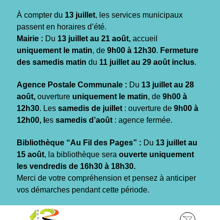
Gestion des traceurs
À compter du
13 juillet
, les services municipaux
passent en horaires d’été.
Mairie :
Du
13 juillet au 21 août,
accueil
uniquement le matin
, de
9h00 à 12h30
.
Fermeture
des samedis matin
du
11 juillet au 29 août inclus
.
Agence Postale Communale :
Du
13 juillet au 28
août,
ouverture
uniquement le matin
, de
9h00 à
12h30
. Les
samedis de juillet
: ouverture de
9h00 à
12h00, l
es
samedis d’août
: agence fermée.
Bibliothèque “Au Fil des Pages” :
Du
13 juillet au
15 août
, la bibliothèque sera
ouverte uniquement
les vendredis de 16h30 à 18h30.
Merci de votre compréhension et pensez à anticiper
vos démarches pendant cette période.
Aller
Aller
Aller