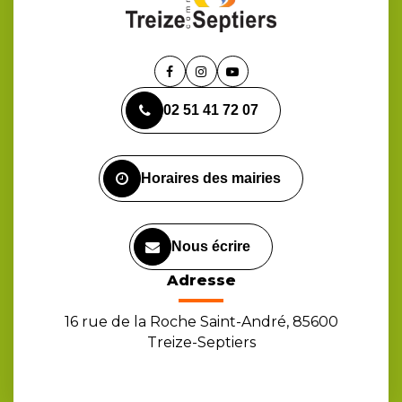
Lien
Lien
Lien
vers
vers
vers
02 51 41 72 07
le
le
la
compte
compte
chaîne
Facebook
Instagram
Youtube
Horaires des mairies
Nous écrire
Adresse
16 rue de la Roche Saint-André, 85600
Treize-Septiers