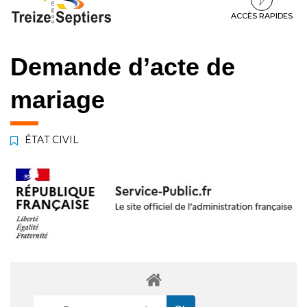
à
au
au
la
contenu
pied
ACCÈS RAPIDES
navigation
de
page
Demande d’acte de
mariage
ÉTAT CIVIL